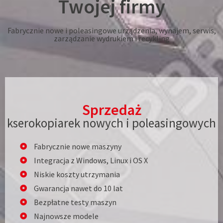
Twojej firmy
Fabrycznie nowe i poleasingowe urządzenia, wynajem, serwis,
zarządzanie wydrukiem i recykling
Sprzedaż
kserokopiarek nowych i poleasingowych
Fabrycznie nowe maszyny
Integracja z Windows, Linux i OS X
Niskie koszty utrzymania
Gwarancja nawet do 10 lat
Bezpłatne testy maszyn
Najnowsze modele