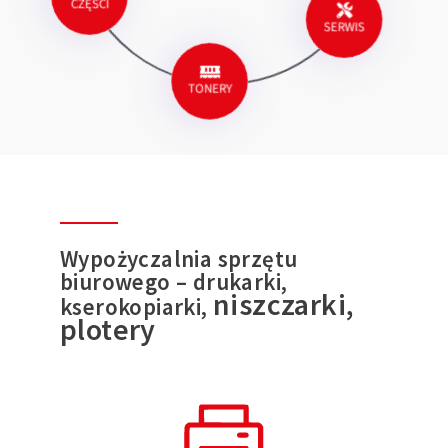
SERWIS
TONERY
Wypożyczalnia sprzętu
biurowego – drukarki,
niszczarki,
kserokopiarki,
plotery