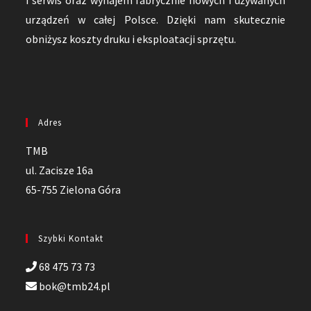
i serwis oraz wynajem fabrycznie nowych i używanych
urządzeń w całej Polsce. Dzięki nam skutecznie
obniżysz koszty druku i eksploatacji sprzętu.
Adres
TMB
ul. Zacisze 16a
65-755 Zielona Góra
Szybki Kontakt
68 475 73 73
bok@tmb24.pl