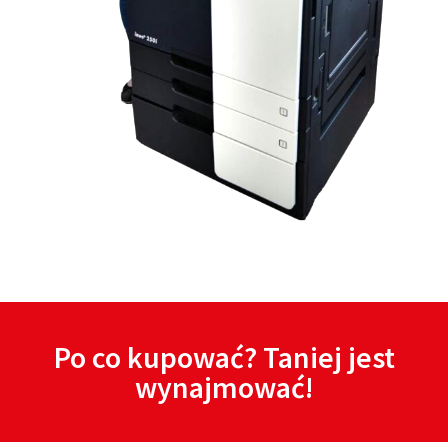
Po co kupować? Taniej jest
wynajmować!