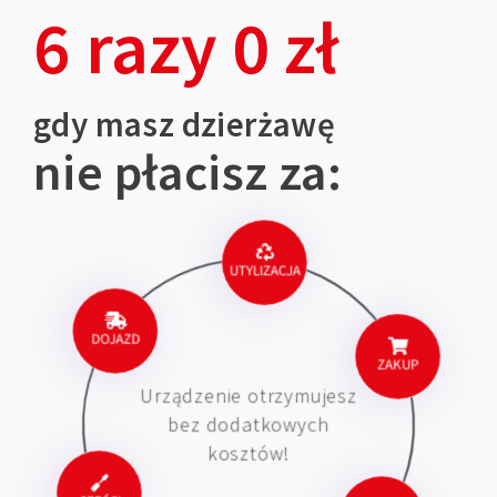
6 razy 0 zł
gdy masz dzierżawę
nie płacisz za:
UTYLIZACJA
DOJAZD
Urządzenie otrzymujesz
ZAKUP
bez dodatkowych
kosztów!
CZĘŚCI