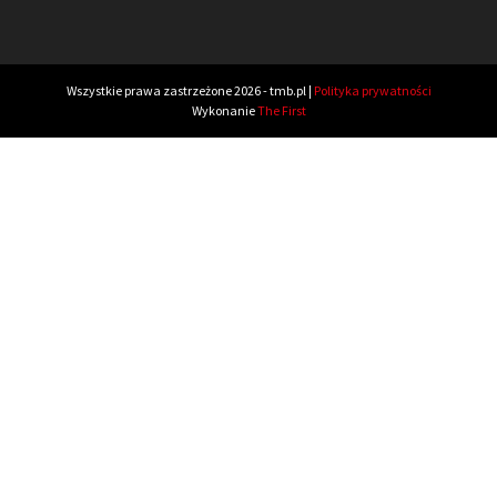
Wszystkie prawa zastrzeżone 2026 - tmb.pl |
Polityka prywatności
Wykonanie
The First