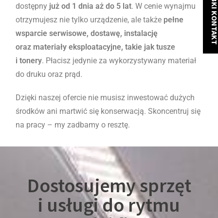
SZYBKI KONT
dostępny
już od 1 dnia aż do 5 lat
. W cenie wynajmu
otrzymujesz nie tylko urządzenie, ale także
pełne
wsparcie serwisowe, dostawę, instalację
oraz materiały eksploatacyjne, takie jak tusze
i tonery
. Płacisz jedynie za wykorzystywany materiał
do druku oraz prąd.
Dzięki naszej ofercie nie musisz inwestować dużych
środków ani martwić się konserwacją. Skoncentruj się
na pracy – my zadbamy o resztę.
Dostosujemy sprzęt
i usługi do rytmu